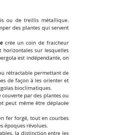
s ou de treillis métallique.
imper des plantes qui servent
e
crée un coin de fraicheur
t horizontales sur lesquelles
pergola est indépendante, on
e ou rétractable permettant de
es de façon à les orienter et
rgolas bioclimatiques.
e couverte par des plantes ou
 et peut même être déplacée
n fer forgé, tout en courbes
es époques révolues.
bles, la distinction entre les