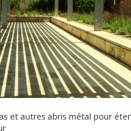
as et autres abris métal pour ét
ur