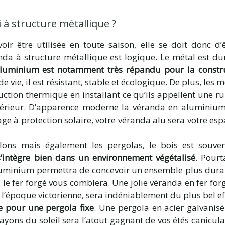
 à structure métallique ?
ir être utilisée en toute saison, elle se doit donc d’ê
anda à structure métallique est logique. Le métal est du
luminium est notamment très répandu pour la constru
e vie, il est résistant, stable et écologique. De plus, le
uction thermique en installant ce qu’ils appellent une r
l’extérieur. D’apparence moderne la véranda en alumini
age à protection solaire, votre véranda alu sera votre esp
lons mais également les pergolas, le bois est souvent
s’intègre bien dans un environnement végétalisé
. Pourt
luminium permettra de concevoir un ensemble plus dura
le fer forgé vous comblera. Une jolie véranda en fer for
 l’époque victorienne, sera indéniablement du plus bel ef
e pour une pergola fixe
. Une pergola en acier galvanis
ayons du soleil sera l’atout gagnant de vos étés canicul