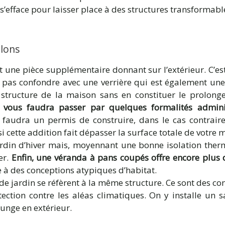
 s’efface pour laisser place à des structures transformabl
llons
t une pièce supplémentaire donnant sur l’extérieur. C’es
e pas confondre avec une verrière qui est également une 
a structure de la maison sans en constituer le prolon
l vous faudra passer par quelques formalités adminis
 faudra un permis de construire, dans le cas contrair
si cette addition fait dépasser la surface totale de votre
ardin d’hiver mais, moyennant une bonne isolation the
er.
Enfin, une véranda à pans coupés offre encore plus d
e à des conceptions atypiques d’habitat.
 de jardin se réfèrent à la même structure. Ce sont des con
otection contre les aléas climatiques. On y installe un 
unge en extérieur.