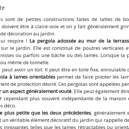
te
as sont de petites constructions faites de lattes de boi
 doivent être à claire-voie et on y fait généralement gr
 de décoration au jardin.
ui respire !
La pergola adossée au mur de la terrass
sur le jardin. Elle est constitué de poutres verticales e
anisses ou parfois une bâche ou des lames. Lorsque la 
 ou même de tonnelle.
 peut avoir un toit. Il peut être en toile fixe, enroulabl
ola à lames orientables
permet de faire pivoter les lam
ement de protection désiré. Ces pergolas sont appelées pe
ar un aspect généralement vouté
. Elle peut également êtr
est cependant plus souvent indépendante de la maison
es déco.
re plus petite que les deux précédentes
, généralement e
t un véritable élément décoratif du jardin qui rappelle d
s innovantes telles que les lames rétractables ou orienta