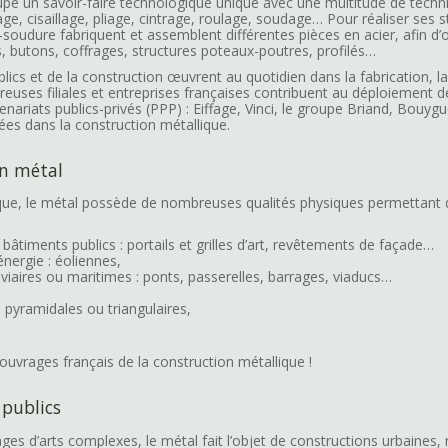
upe un savoir-faire technologique unique avec une multitude de techn
, cisaillage, pliage, cintrage, roulage, soudage… Pour réaliser ses s
oudure fabriquent et assemblent différentes pièces en acier, afin d
is, butons, coffrages, structures poteaux-poutres, profilés…
blics et de la construction œuvrent au quotidien dans la fabrication, la
uses filiales et entreprises françaises contribuent au déploiement d
enariats publics-privés (PPP) : Eiffage, Vinci, le groupe Briand, Bouy
ées dans la construction métallique.
en métal
tique, le métal possède de nombreuses qualités physiques permettant de
âtiments publics : portails et grilles d’art, revêtements de façade…
énergie : éoliennes,
oviaires ou maritimes : ponts, passerelles, barrages, viaducs…
: pyramidales ou triangulaires,
 ouvrages français de la construction métallique !
 publics
ges d’arts complexes, le métal fait l’objet de constructions urbaines