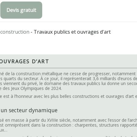
Devis gratuit
 construction
-
Travaux publics et ouvrages d'art
 OUVRAGES D’ART
hé de la construction métallique ne cesse de progresser, notamment 
ois quarts du secteur. À ce jour, il représenterait 3,6 milliards d’euros d
ts viennent du privé, le domaine des travaux publics lui donne un sec
vée des Jeux Olympiques de 2024.
e est à l’honneur avec les plus belles constructions et ouvrages d’art 
, un secteur dynamique
 en masse à partir du XVIIIe siècle, notamment avec l’essor de l’archit
l est omniprésent dans la construction : charpentes, structures rappor
aux…