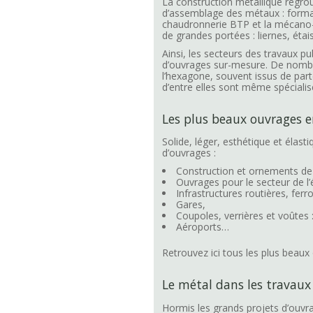
La construction métallique regro
d’assemblage des métaux : formage
chaudronnerie BTP et la mécano-s
de grandes portées : liernes, éta
Ainsi, les secteurs des travaux pu
d’ouvrages sur-mesure. De nombre
l’hexagone, souvent issus de part
d’entre elles sont même spécialis
Les plus beaux ouvrages 
Solide, léger, esthétique et élas
d’ouvrages :
Construction et ornements de b
Ouvrages pour le secteur de l’
Infrastructures routières, ferr
Gares,
Coupoles, verrières et voûtes 
Aéroports…
Retrouvez ici tous les plus beaux
Le métal dans les travaux
Hormis les grands projets d’ouvra