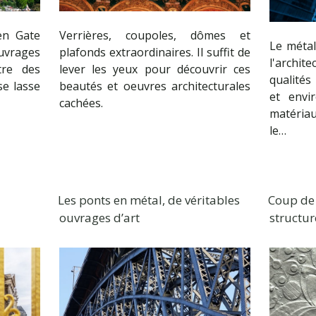
en Gate
Verrières, coupoles, dômes et
Le métal
uvrages
plafonds extraordinaires. Il suffit de
l'archit
tre des
lever les yeux pour découvrir ces
qualités
se lasse
beautés et oeuvres architecturales
et envi
cachées.
matéria
le…
Les ponts en métal, de véritables
Coup de 
ouvrages d’art
structur