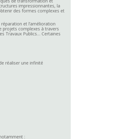
iques de transformation et
tructures impressionnantes, la
’obtenir des formes complexes et
 réparation et l’amélioration
e projets complexes à travers
gues Travaux Publics… Certaines
 réaliser une infinité
, notamment :