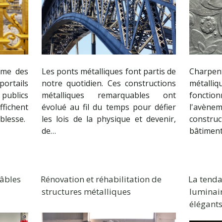
mme des
Les ponts métalliques font partis de
Charp
portails
notre quotidien. Ces constructions
métall
publics
métalliques remarquables ont
fonctio
ffichent
évolué au fil du temps pour défier
l'avène
blesse.
les lois de la physique et devenir,
constru
de…
bâtiment
câbles
Rénovation et réhabilitation de
La tenda
structures métalliques
luminair
élégant