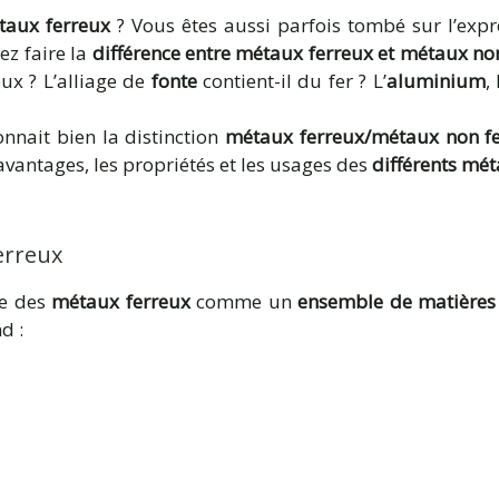
taux ferreux
? Vous êtes aussi parfois tombé sur l’exp
ez faire la
différence entre métaux ferreux et métaux no
x ? L’alliage de
fonte
contient-il du fer ? L’
aluminium
,
onnait bien la distinction
métaux ferreux/métaux non f
vantages, les propriétés et les usages des
différents mét
erreux
pe des
métaux ferreux
comme un
ensemble de matières 
d :