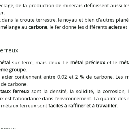
cyclage, de la production de minerais définissent aussi 
er.
dans la croute terrestre, le noyau et bien d’autres planè
t mélange au
carbone
, le fer donne les différents
aciers
et
ferreux
métal
sur terre, mais deux. Le
métal précieux
et le
méta
ème groupe
.
 acier
contiennent entre 0,02 et 2 % de carbone. Les
mé
% de carbone.
étaux ferreux
sont la densité, la solidité, la corrosion
x est l’abondance dans l’environnement. La qualité des 
s métaux ferreux sont
faciles à raffiner et à travailler
.