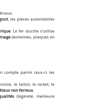
ériaux.
gout
, les pièces automobiles
rique
. Le fer ductile s’utilise
sinage
(éoliennes, plaques en
On compte parmi ceux-ci les
nze, le laiton, le nickel, le
taux non ferreux
.
ualités
(légèreté, meilleure